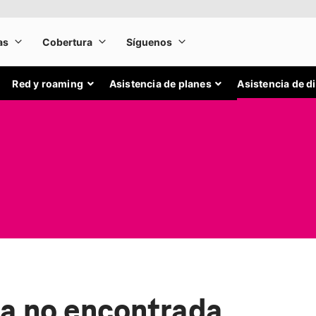
Red y roaming
Asistencia de planes
Asistencia de d