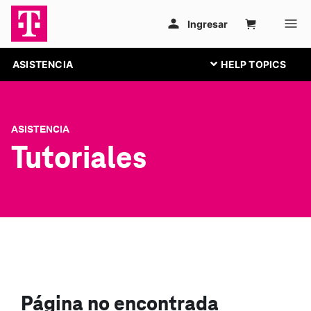
ASISTENCIA
ASISTENCIA
Tutoriales