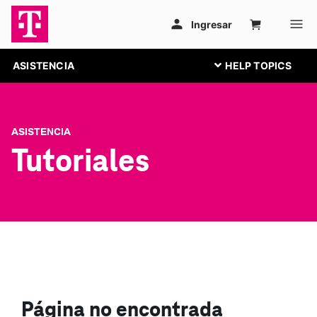
ASISTENCIA
ASISTENCIA
Tutoriales