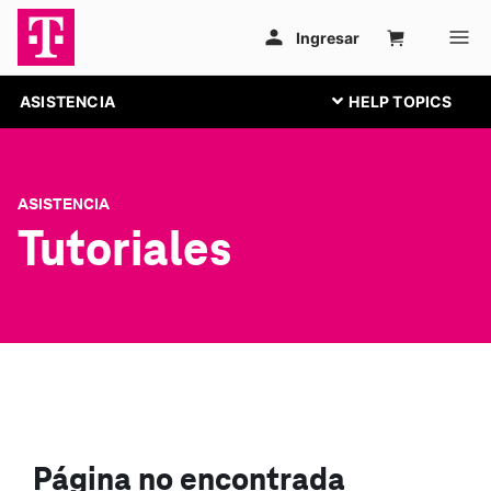
ASISTENCIA
ASISTENCIA
Tutoriales