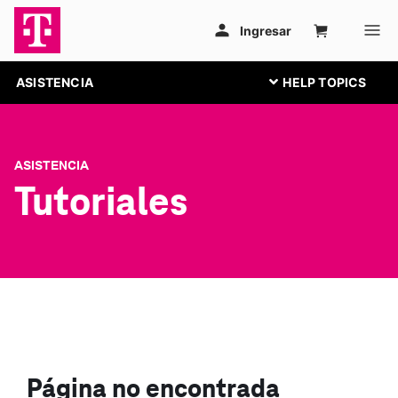
ASISTENCIA
ASISTENCIA
Tutoriales