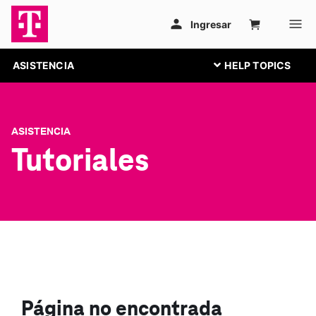
ASISTENCIA
ASISTENCIA
Tutoriales