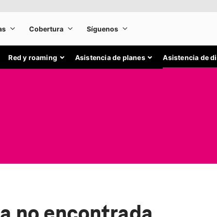
Red y roaming
Asistencia de planes
Asistencia de d