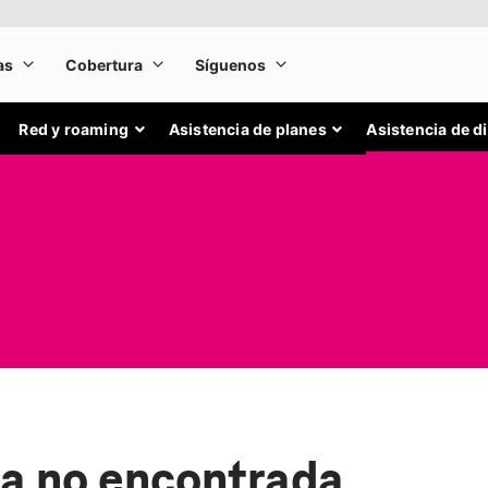
Red y roaming
Asistencia de planes
Asistencia de d