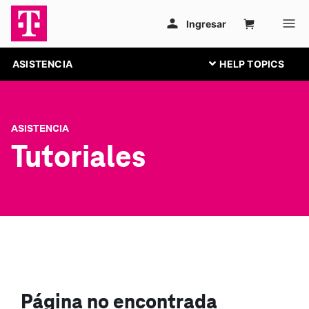
ASISTENCIA
ASISTENCIA
Tutoriales