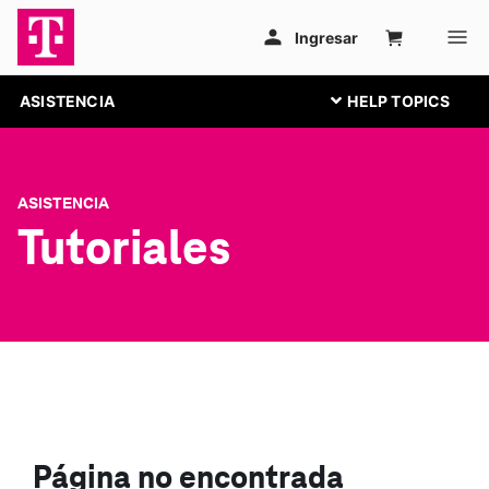
ASISTENCIA
ASISTENCIA
Tutoriales