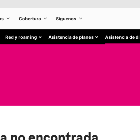
Red y roaming
Asistencia de planes
Asistencia de d