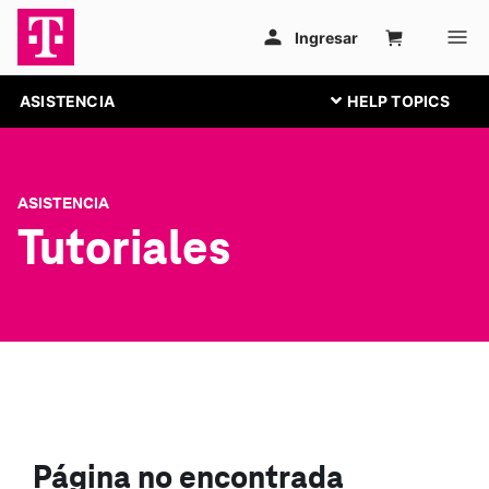
ASISTENCIA
ASISTENCIA
Tutoriales