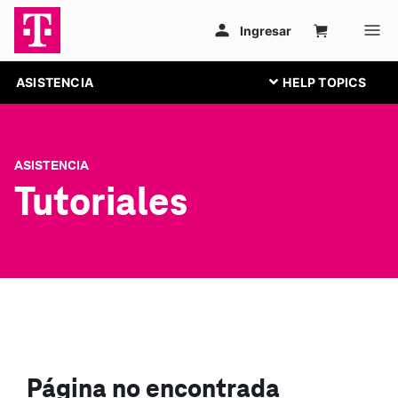
ASISTENCIA
ASISTENCIA
Tutoriales