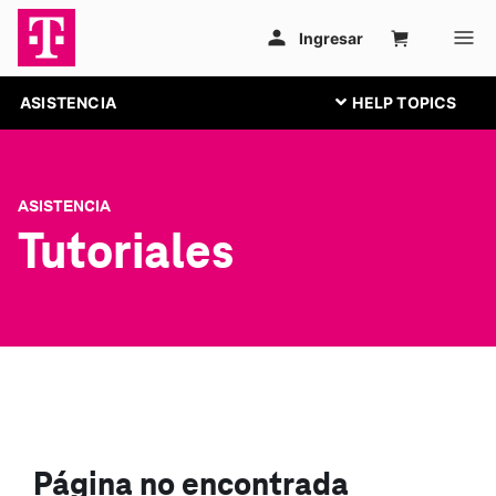
ASISTENCIA
ASISTENCIA
Tutoriales