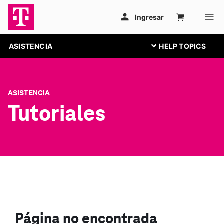
ASISTENCIA
ASISTENCIA
Tutoriales