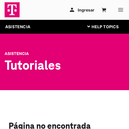
ASISTENCIA
ASISTENCIA
Tutoriales