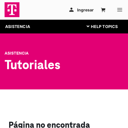
ASISTENCIA
ASISTENCIA
Tutoriales