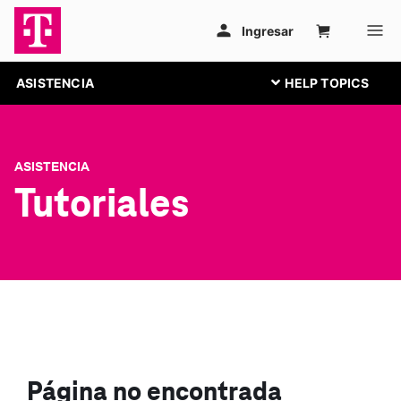
ASISTENCIA
ASISTENCIA
Tutoriales