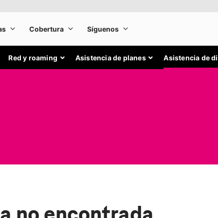
Red y roaming
Asistencia de planes
Asistencia de d