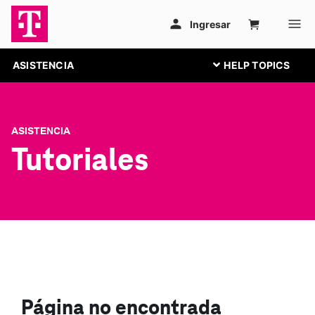
ASISTENCIA
ASISTENCIA
Tutoriales