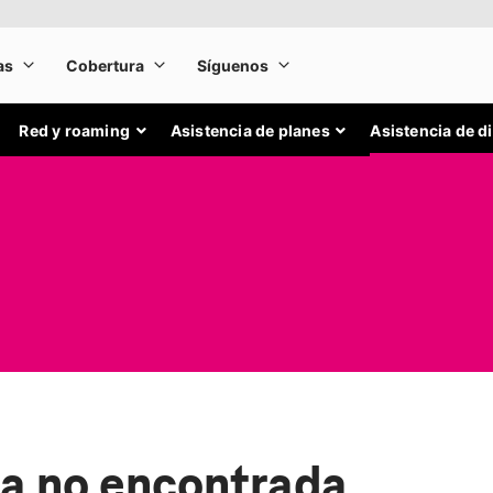
Red y roaming
Asistencia de planes
Asistencia de d