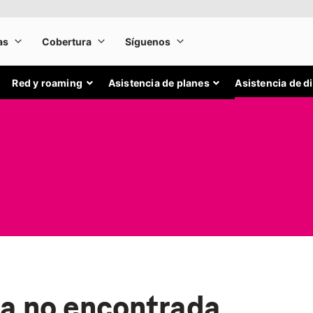
Red y roaming
Asistencia de planes
Asistencia de d