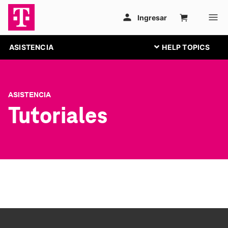
ASISTENCIA
ASISTENCIA
Tutoriales