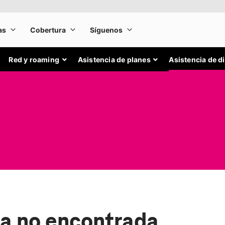
Red y roaming
Asistencia de planes
Asistencia de d