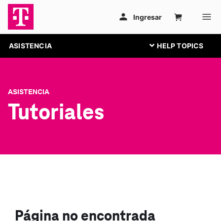
ASISTENCIA
ASISTENCIA
Tutoriales