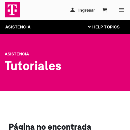
ASISTENCIA
ASISTENCIA
Tutoriales