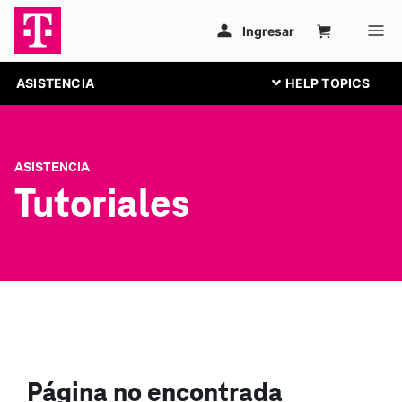
ASISTENCIA
ASISTENCIA
Tutoriales