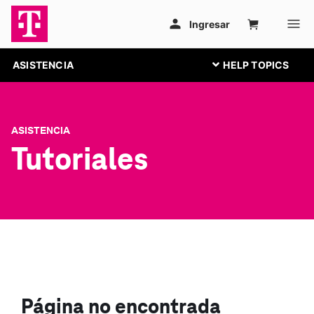
ASISTENCIA
ASISTENCIA
Tutoriales