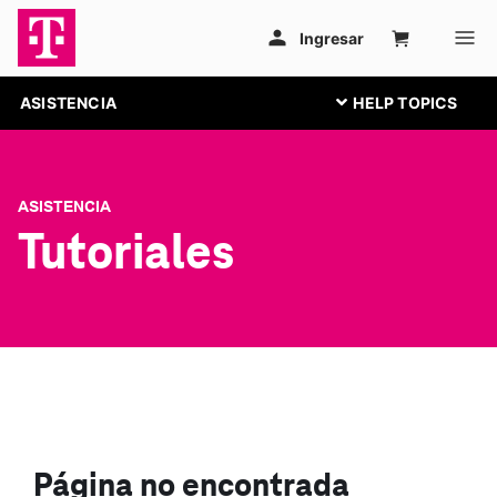
ASISTENCIA
ASISTENCIA
Tutoriales