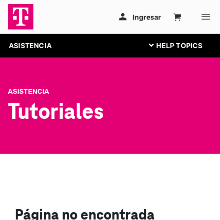
ASISTENCIA
ASISTENCIA
Tutoriales