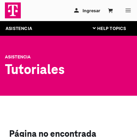
ASISTENCIA
ASISTENCIA
Tutoriales