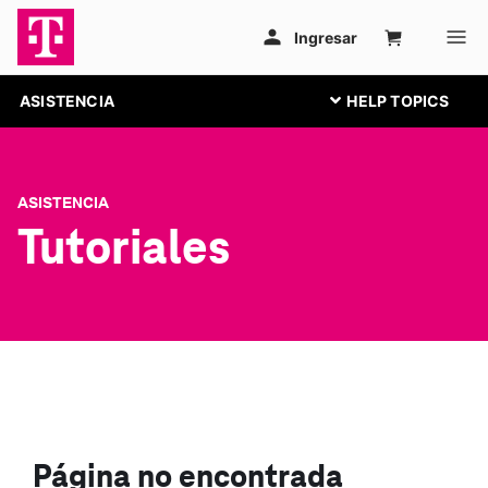
ASISTENCIA
ASISTENCIA
Tutoriales