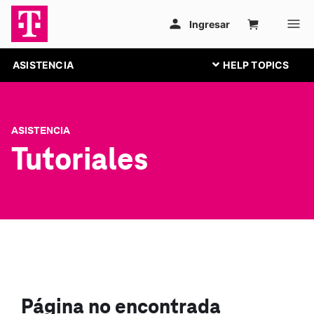
ASISTENCIA
ASISTENCIA
Tutoriales