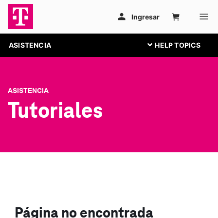
ASISTENCIA
ASISTENCIA
Tutoriales