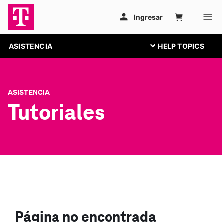
ASISTENCIA
ASISTENCIA
Tutoriales