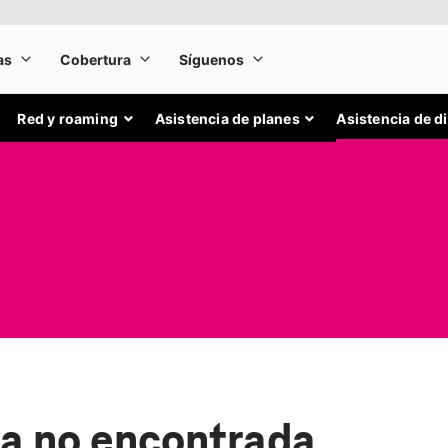
Red y roaming
Asistencia de planes
Asistencia de d