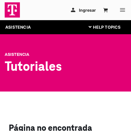
ASISTENCIA
ASISTENCIA
Tutoriales