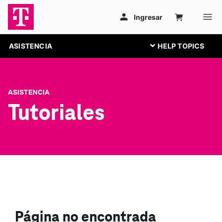
ASISTENCIA
ASISTENCIA
Tutoriales