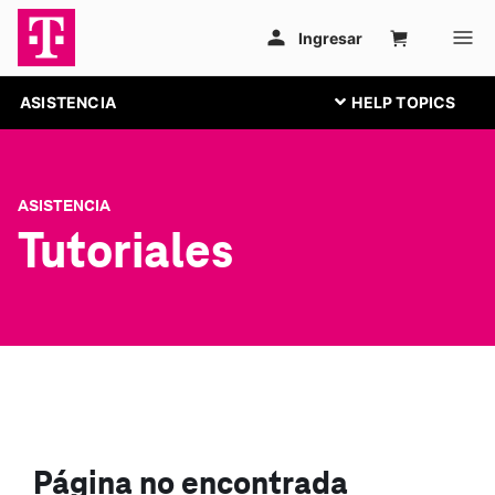
ASISTENCIA
ASISTENCIA
Tutoriales