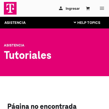
ASISTENCIA
ASISTENCIA
Tutoriales