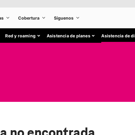
Red y roaming
Asistencia de planes
Asistencia de d