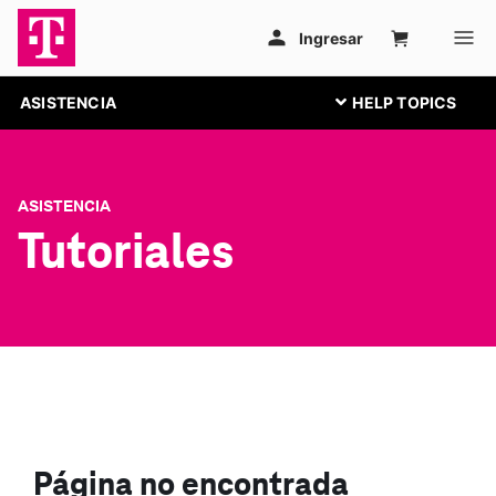
ASISTENCIA
ASISTENCIA
Tutoriales