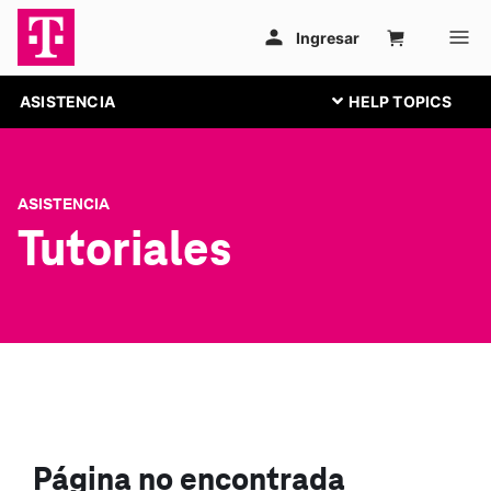
ASISTENCIA
ASISTENCIA
Tutoriales