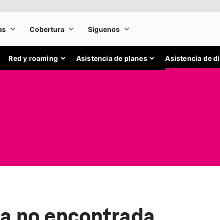
Red y roaming
Asistencia de planes
Asistencia de d