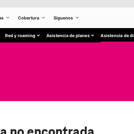
Red y roaming
Asistencia de planes
Asistencia de d