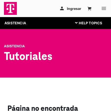
ASISTENCIA
ASISTENCIA
Tutoriales