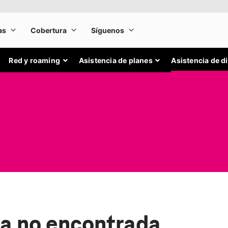
Red y roaming
Asistencia de planes
Asistencia de d