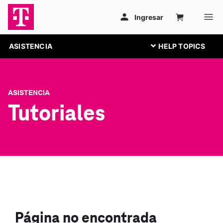
ASISTENCIA
ASISTENCIA
Tutoriales