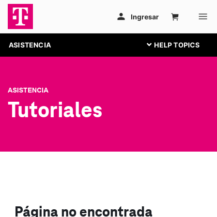
ASISTENCIA
ASISTENCIA
Tutoriales