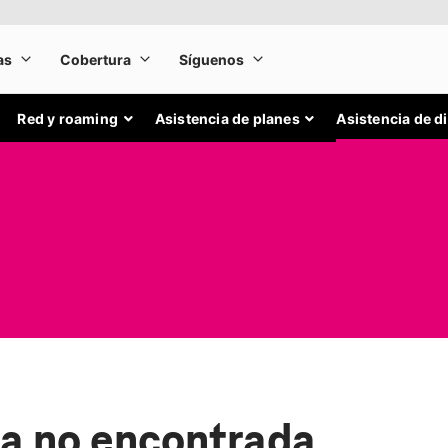
Red y roaming
Asistencia de planes
Asistencia de d